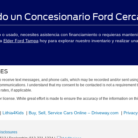
o un Concesionario Ford Cer
o usado, necesites asistencia con financiamiento o requieras manteni
ta
Elder Ford Tampa
hoy para explorar nuestro inventario y realizar u
GES
to receive text messages, and phone calls, which may be recorded and/or sent usin
h communications. I understand that my consent to be contacted is not a requirement 
ates, if applicable.
or license. While great effort is made to ensure the accuracy of the information on thi
|
Lithia4Kids
|
Buy, Sell, Service Cars Online – Driveway.com
|
Privacy
Disclosures