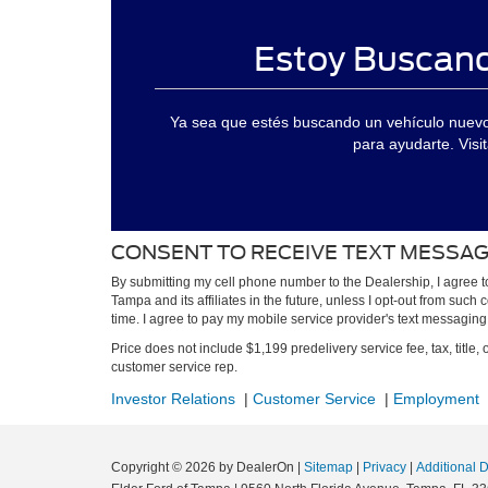
Estoy Buscand
Ya sea que estés buscando un vehículo nuevo 
para ayudarte. Visi
CONSENT TO RECEIVE TEXT MESSA
By submitting my cell phone number to the Dealership, I agree 
Tampa and its affiliates in the future, unless I opt-out from suc
time. I agree to pay my mobile service provider's text messaging r
Price does not include $1,199 predelivery service fee, tax, title, 
customer service rep.
Investor Relations
|
Customer Service
|
Employment
Copyright © 2026
by DealerOn
|
Sitemap
|
Privacy
|
Additional 